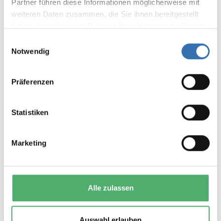
Partner führen diese Informationen möglicherweise mit
weiteren Daten zusammen, die Sie ihnen bereitgestellt
Keine Bewertungen gefunden. Teilen Sie Ihre
haben oder die sie im Rahmen Ihrer Nutzung der Dienste
Erfahrungen mit anderen.
gesammelt haben.
Einwilligungsauswahl
Notwendig
Präferenzen
DAS KÖNNTE IHNEN AUCH
GEFALLEN
Statistiken
Marketing
Alle zulassen
Auswahl erlauben