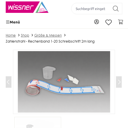
inhalt springen
Zu Ihrem Konto
Wa
Menü
Home
Shop
Größe & Messen
Zahlenstrahl - Rechenband 1-20 Schreibschrift 2m lang