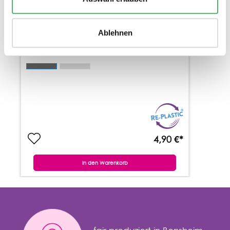
ZAHLENSTRAHL-RECHENBAND 0-100
1M LANG
Ablehnen
2 Varianten
Rechenbänder
4,90 €*
In den Warenkorb