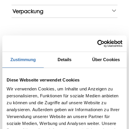
Verpackung
Bewertungen
Zustimmung
Details
Über Cookies
0 von 0 Bewertungen
Diese Webseite verwendet Cookies
Bewerten Sie dieses Produkt!
Durchschnittliche Bewertung von 0 von 5 Sternen
Wir verwenden Cookies, um Inhalte und Anzeigen zu
Teilen Sie Ihre Erfahrungen mit anderen
personalisieren, Funktionen für soziale Medien anbieten
Kunden.
zu können und die Zugriffe auf unsere Website zu
analysieren. Außerdem geben wir Informationen zu Ihrer
Bewertung schreiben
Verwendung unserer Website an unsere Partner für
soziale Medien, Werbung und Analysen weiter. Unsere
Bewertungen nur in der aktuellen Sprache anzeigen.