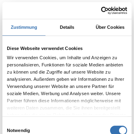
Wartung unserer Website als
Auftragsverarbeiter tätig werden.
Weitere Empfänger entnehmen Sie bitte den
Zustimmung
Details
Über Cookies
unten aufgeführten Informationen zu den
eingesetzten Darstellungs-, Tracking-,
Diese Webseite verwendet Cookies
Remarketing- und Webanalyse-
Wir verwenden Cookies, um Inhalte und Anzeigen zu
Technologien.
personalisieren, Funktionen für soziale Medien anbieten
Drittlandtransfer:
zu können und die Zugriffe auf unsere Website zu
analysieren. Außerdem geben wir Informationen zu Ihrer
Informationen hierzu entnehmen Sie bitte aus den
Auflistungen der einzelnen Darstellungs-, Tracking-,
Verwendung unserer Website an unsere Partner für
Remarketing- und Webanalyse-Anbietern.
soziale Medien, Werbung und Analysen weiter. Unsere
Bereitstellung vorgeschrieben oder
Partner führen diese Informationen möglicherweise mit
erforderlich:
weiteren Daten zusammen, die Sie ihnen bereitgestellt
haben oder die sie im Rahmen Ihrer Nutzung der Dienste
Natürlich können Sie unsere Website
gesammelt haben.
grundsätzlich auch ohne Cookies
Einwilligungsauswahl
Notwendig
betrachten. Webbrowser sind regelmäßig so