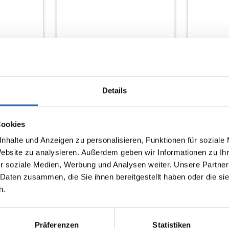
20,40 €*
15,30 €*
korb
In den Warenkorb
In 
Details
Tipp
Cookies
nhalte und Anzeigen zu personalisieren, Funktionen für soziale
Website zu analysieren. Außerdem geben wir Informationen zu I
r soziale Medien, Werbung und Analysen weiter. Unsere Partner
 Daten zusammen, die Sie ihnen bereitgestellt haben oder die s
n.
DOMINO BRUCHRECHNEN
SPIELFIG
NRAUM
Präferenzen
Statistiken