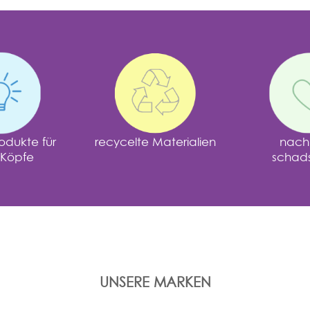
odukte für
recycelte Materialien
nachh
 Köpfe
schadst
UNSERE MARKEN