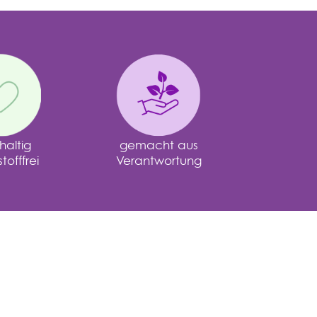
altig
gemacht aus
offfrei
Verantwortung