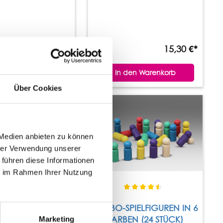
15,30 €*
15,30 €*
den Warenkorb
In den Warenkorb
Über Cookies
Tipp
 Medien anbieten zu können
hrer Verwendung unserer
 führen diese Informationen
ie im Rahmen Ihrer Nutzung
UREN IN 6 FARBEN
JUMBO-SPIELFIGUREN IN 6
(60 STÜCK)
FARBEN (24 STÜCK)
Marketing