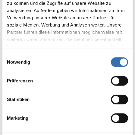
zu können und die Zugriffe auf unsere Website zu
analysieren. Außerdem geben wir Informationen zu Ihrer
Bewerten Sie dieses Produkt!
Durchschnittliche Bewertung von 0 von 5 Sternen
Verwendung unserer Website an unsere Partner für
Teilen Sie Ihre Erfahrungen mit anderen
soziale Medien, Werbung und Analysen weiter. Unsere
Partner führen diese Informationen möglicherweise mit
Kunden.
weiteren Daten zusammen, die Sie ihnen bereitgestellt
Bewertung schreiben
haben oder die sie im Rahmen Ihrer Nutzung der Dienste
gesammelt haben.
Einwilligungsauswahl
Bewertungen nur in der aktuellen Sprache anzeigen.
Notwendig
Keine Bewertungen gefunden. Teilen Sie Ihre
Erfahrungen mit anderen.
Präferenzen
Statistiken
Marketing
DAS KÖNNTE IHNEN AUCH
GEFALLEN