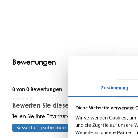
Bewertungen
Zustimmung
0 von 0 Bewertungen
Bewerten Sie dieses Produkt!
Durchschnittliche Bewertung von 0 von 5 Sternen
Diese Webseite verwendet 
Teilen Sie Ihre Erfahrungen mit anderen Kunden.
Wir verwenden Cookies, um I
und die Zugriffe auf unsere 
Bewertung schreiben
Website an unsere Partner fü