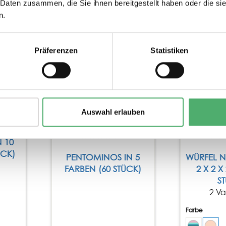
 Daten zusammen, die Sie ihnen bereitgestellt haben oder die s
n.
Tipp
Präferenzen
Statistiken
Auswahl erlauben
 10
ÜCK)
PENTOMINOS IN 5
WÜRFEL 
FARBEN (60 STÜCK)
2 X 2 X
S
2 Va
Farbe