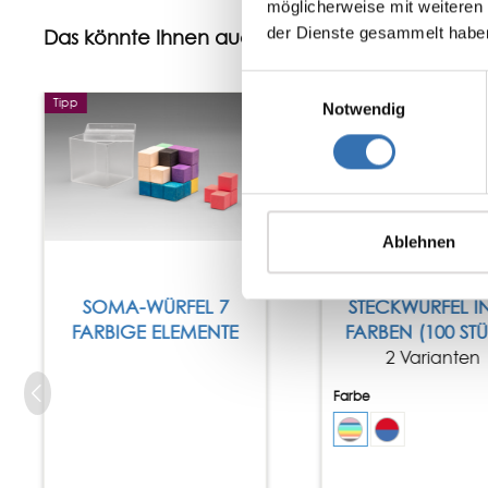
möglicherweise mit weiteren
der Dienste gesammelt habe
Das könnte Ihnen auch gefallen
Einwilligungsauswahl
Tipp
Tipp
Notwendig
Ablehnen
SOMA-WÜRFEL 7
STECKWÜRFEL IN
FARBIGE ELEMENTE
FARBEN (100 ST
2 Varianten
Farbe