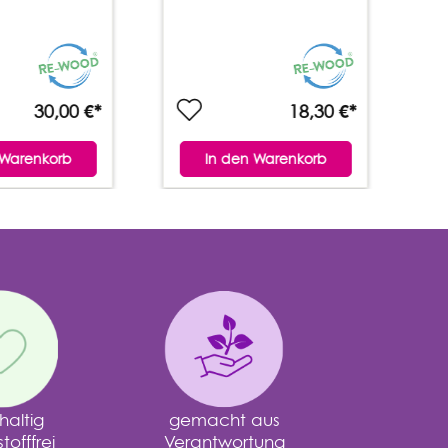
30,00 €*
18,30 €*
 Warenkorb
In den Warenkorb
altig
gemacht aus
offfrei
Verantwortung