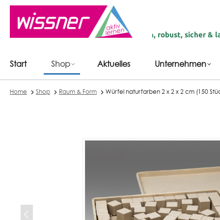
inhalt springen
n Deutschland | recycelte Materialien, robust, sicher & langlebi
Start
Shop
Aktuelles
Unternehmen
Home
Shop
Raum & Form
Würfel naturfarben 2 x 2 x 2 cm (150 Stü