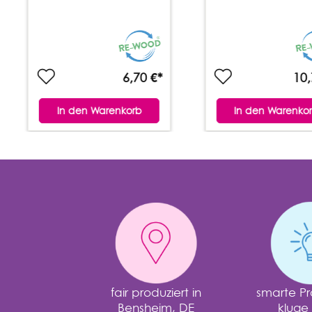
6,70 €*
10,
In den Warenkorb
In den Warenko
fair produziert in
smarte Pr
Bensheim, DE
kluge