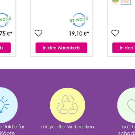
75 €*
19,10 €*
rb
In den Warenkorb
In den
odukte für
recycelte Materialien
nachh
 Köpfe
schadst