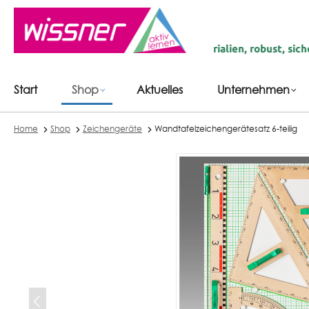
inhalt springen
iert in Deutschland | recycelte Materialien, robust, sicher & la
Start
Shop
Aktuelles
Unternehmen
Home
Shop
Zeichengeräte
Wandtafelzeichengerätesatz 6-teilig