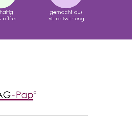
altig
gemacht aus
offfrei
Verantwortung