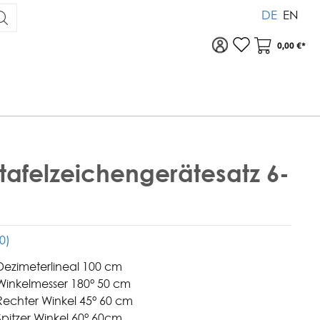
DE
EN
Zu Ihrem Konto
Warenkor
0,00 €*
afelzeichengerätesatz 6-
(0)
Dezimeterlineal 100 cm
Winkelmesser 180° 50 cm
Rechter Winkel 45° 60 cm
pitzer Winkel 60° 60cm