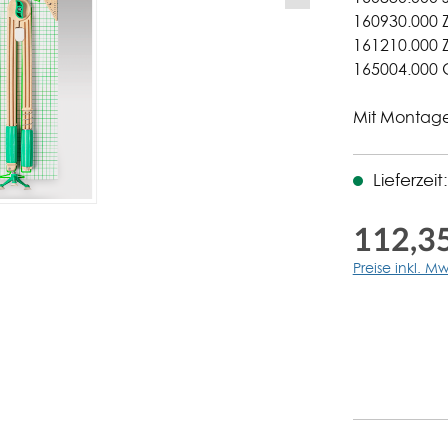
160930.000 Z
161210.000 Z
165004.000 
Mit Montage
Lieferzei
112,35
Preise inkl. M