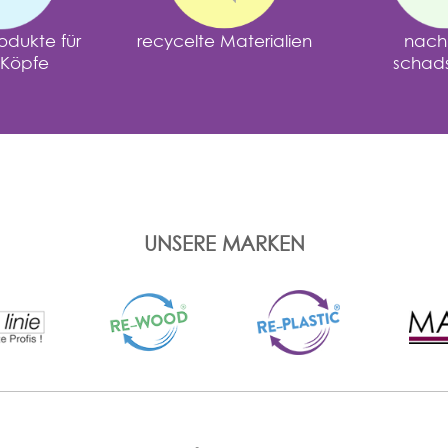
odukte für
recycelte Materialien
nachh
 Köpfe
schadst
UNSERE MARKEN