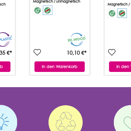
Magnetisch / unmagnetisch
sch
Magnetisch /
35 €*
10,10 €*
rb
In den Warenkorb
In den