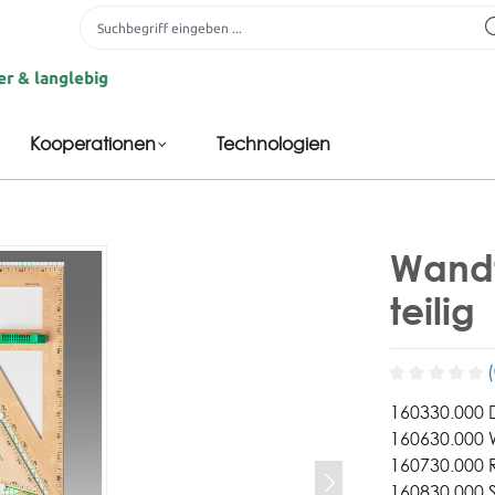
nglebig
Kooperationen
Technologien
Wandt
teilig
160330.000 
160630.000 
160730.000 
160830.000 S