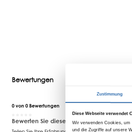
Bewertungen
Zustimmung
0 von 0 Bewertungen
Diese Webseite verwendet 
Bewerten Sie dieses Produkt!
Durchschnittliche Bewertung von 0 von 5 Sternen
Wir verwenden Cookies, um I
und die Zugriffe auf unsere 
Teilen Sie Ihre Erfahrungen mit anderen Kunden.