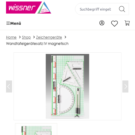
inhalt springen
Zu Ihrem Konto
Wa
Menü
Home
Shop
Zeichengeräte
Wandtafelgerätesatz IV magnetisch