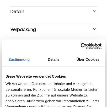
Details
Verpackung
Bewertungen
Zustimmung
Details
Über Cookies
Diese Webseite verwendet Cookies
0 von 0 Bewertungen
Wir verwenden Cookies, um Inhalte und Anzeigen zu
Bewerten Sie dieses Produkt!
personalisieren, Funktionen für soziale Medien anbieten
Durchschnittliche Bewertung von 0 von 5 Sternen
zu können und die Zugriffe auf unsere Website zu
Teilen Sie Ihre Erfahrungen mit anderen
analysieren. Außerdem geben wir Informationen zu Ihrer
Kunden.
Verwendung unserer Website an unsere Partner für