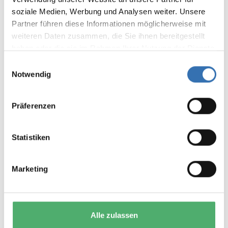
soziale Medien, Werbung und Analysen weiter. Unsere
Bewertung schreiben
Partner führen diese Informationen möglicherweise mit
Bewertungen nur in der aktuellen Sprache anzeigen.
weiteren Daten zusammen, die Sie ihnen bereitgestellt
haben oder die sie im Rahmen Ihrer Nutzung der Dienste
gesammelt haben.
Keine Bewertungen gefunden. Teilen Sie Ihre
Einwilligungsauswahl
Notwendig
Erfahrungen mit anderen.
Präferenzen
Statistiken
DAS KÖNNTE IHNEN AUCH
GEFALLEN
Marketing
Alle zulassen