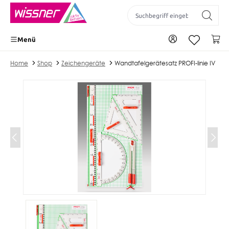
inhalt springen
Zu Ihrem Konto
Wa
Menü
Home
Shop
Zeichengeräte
Wandtafelgerätesatz PROFI-linie IV