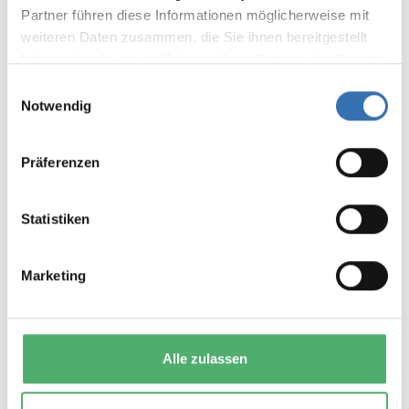
Bewertungen nur in der aktuellen Sprache anzeigen.
Partner führen diese Informationen möglicherweise mit
weiteren Daten zusammen, die Sie ihnen bereitgestellt
haben oder die sie im Rahmen Ihrer Nutzung der Dienste
Keine Bewertungen gefunden. Teilen Sie Ihre
Erfahrungen mit anderen.
gesammelt haben.
Einwilligungsauswahl
Notwendig
Präferenzen
DAS KÖNNTE IHNEN AUCH
Statistiken
GEFALLEN
Marketing
Alle zulassen