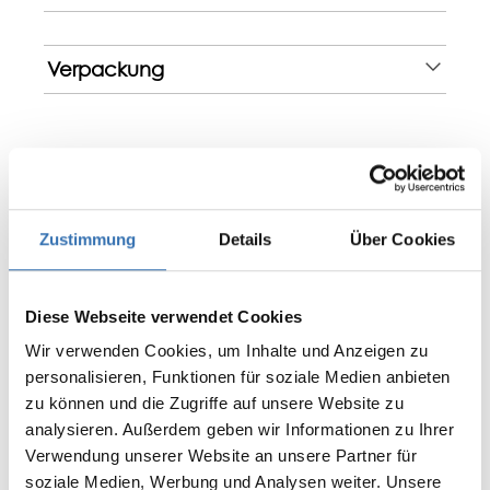
Verpackung
Bewertungen
Zustimmung
Details
Über Cookies
0 von 0 Bewertungen
Diese Webseite verwendet Cookies
Bewerten Sie dieses Produkt!
Durchschnittliche Bewertung von 0 von 5 Sternen
Wir verwenden Cookies, um Inhalte und Anzeigen zu
personalisieren, Funktionen für soziale Medien anbieten
Teilen Sie Ihre Erfahrungen mit anderen
zu können und die Zugriffe auf unsere Website zu
Kunden.
analysieren. Außerdem geben wir Informationen zu Ihrer
Bewertung schreiben
Verwendung unserer Website an unsere Partner für
soziale Medien, Werbung und Analysen weiter. Unsere