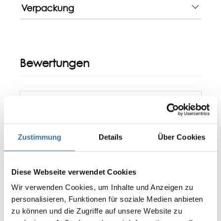
Verpackung
Bewertungen
Zustimmung
Details
Über Cookies
Diese Webseite verwendet Cookies
Wir verwenden Cookies, um Inhalte und Anzeigen zu
0 von 0 Bewertungen
personalisieren, Funktionen für soziale Medien anbieten
zu können und die Zugriffe auf unsere Website zu
Bewerten Sie dieses Produkt!
Durchschnittliche Bewertung von 0 von 5 Sternen