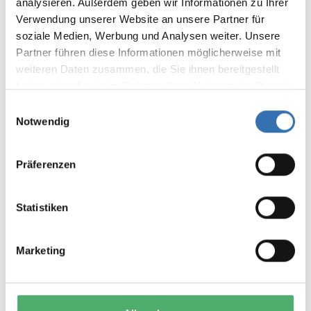
analysieren. Außerdem geben wir Informationen zu Ihrer
Teilen Sie Ihre Erfahrungen mit anderen
Verwendung unserer Website an unsere Partner für
Kunden.
soziale Medien, Werbung und Analysen weiter. Unsere
Partner führen diese Informationen möglicherweise mit
Bewertung schreiben
weiteren Daten zusammen, die Sie ihnen bereitgestellt
Bewertungen nur in der aktuellen Sprache anzeigen.
haben oder die sie im Rahmen Ihrer Nutzung der Dienste
gesammelt haben.
Einwilligungsauswahl
Notwendig
Keine Bewertungen gefunden. Teilen Sie Ihre
Erfahrungen mit anderen.
Präferenzen
Statistiken
DAS KÖNNTE IHNEN AUCH
Marketing
GEFALLEN
Tipp