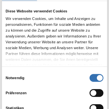
Sortiert nach
Diese Webseite verwendet Cookies
Wir verwenden Cookies, um Inhalte und Anzeigen zu
personalisieren, Funktionen für soziale Medien anbieten
Von: Kristopher Kurt | 7. Juli 2025 17:08
zu können und die Zugriffe auf unsere Website zu
analysieren. Außerdem geben wir Informationen zu Ihrer
Durchschnittliche Bewertung von 5 von 5 Sternen
⭐️⭐️⭐️⭐️⭐️ Tolle Qualität – nicht nur zum Rechnen, auch
Verwendung unserer Website an unsere Partner für
perfekt für Deko!
soziale Medien, Werbung und Analysen weiter. Unsere
Tolle Qualität – nicht nur zum Rechnen,
Partner führen diese Informationen möglicherweise mit
auch perfekt für Deko! Ich habe die
weiteren Daten zusammen, die Sie ihnen bereitgestellt
transparenten Muggelsteine ursprünglich
haben oder die sie im Rahmen Ihrer Nutzung der Dienste
nicht für den Unterricht oder zum Rechnen
gesammelt haben.
Einwilligungsauswahl
Notwendig
gekauft, sondern als Dekoidee verwendet
– und bin sehr zufrieden! Dazu habe ich
ein schönes Glasgefäß mit feinem weißen
Präferenzen
Sand, einer kleinen Lichterkette bzw.
Lampe und eben diesen Muggelsteinen
Statistiken