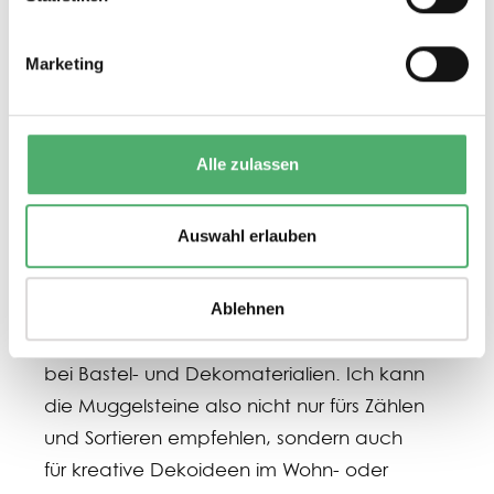
kombiniert. Das Ganze ergibt ein richtig
stimmungsvolles Lichtspiel, vor allem durch
Marketing
die gewölbte Oberfläche der Steine. Auf
Pinterest findet man übrigens tolle
Anleitungen für solche Deko-Projekte –
Alle zulassen
absolute Empfehlung! Die Qualität der
Steine ist top: klar, stabil, gleichmäßig
Auswahl erlauben
geformt – und vor allem aus belegtem
(recyceltem) Kunststoff hergestellt, was
ich persönlich super finde. Nachhaltigkeit
Ablehnen
spielt für mich eine große Rolle, gerade
bei Bastel- und Dekomaterialien. Ich kann
die Muggelsteine also nicht nur fürs Zählen
und Sortieren empfehlen, sondern auch
für kreative Dekoideen im Wohn- oder