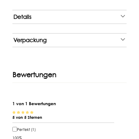
Details
Verpackung
Bewertungen
1 von 1 Bewertungen
5 von 5 Sternen
Durchschnittliche Bewertung von 5 von 5 Sternen
Perfekt (1)
100%