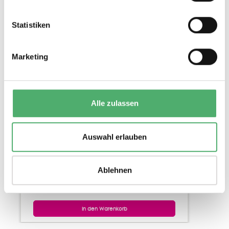
Statistiken
WANDTAFELGERÄTESATZ PROFI-LINIE I
Marketing
(MIT 60 CM GEOWINKEL)
2 Varianten
Magnetisch / unmagnetisch
Alle zulassen
Auswahl erlauben
Ablehnen
77,60 €*
In den Warenkorb