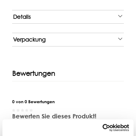
Details
Verpackung
Bewertungen
0 von 0 Bewertungen
Bewerten Sie dieses Produkt!
Durchschnittliche Bewertung von 0 von 5 Sternen
Teilen Sie Ihre Erfahrungen mit anderen
Kunden.