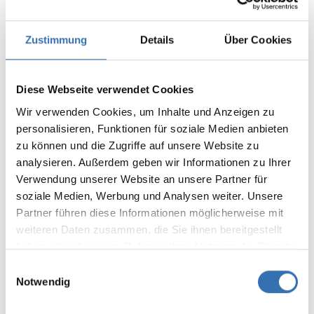
Teilen Sie Ihre Erfahrungen mit anderen
Kunden.
Zustimmung
Details
Über Cookies
Bewertung schreiben
Diese Webseite verwendet Cookies
Bewertungen nur in der aktuellen Sprache anzeigen.
Wir verwenden Cookies, um Inhalte und Anzeigen zu
personalisieren, Funktionen für soziale Medien anbieten
Keine Bewertungen gefunden. Teilen Sie Ihre
zu können und die Zugriffe auf unsere Website zu
Erfahrungen mit anderen.
analysieren. Außerdem geben wir Informationen zu Ihrer
Verwendung unserer Website an unsere Partner für
soziale Medien, Werbung und Analysen weiter. Unsere
Partner führen diese Informationen möglicherweise mit
weiteren Daten zusammen, die Sie ihnen bereitgestellt
DAS KÖNNTE IHNEN AUCH
haben oder die sie im Rahmen Ihrer Nutzung der Dienste
GEFALLEN
gesammelt haben.
Einwilligungsauswahl
Notwendig