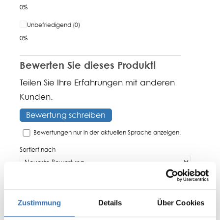
0%
Unbefriedigend (0)
0%
Bewerten Sie dieses Produkt!
Teilen Sie Ihre Erfahrungen mit anderen
Kunden.
Bewertung schreiben
Bewertungen nur in der aktuellen Sprache anzeigen.
Sortiert nach
Von: Sonja K. | 30. Juni 2026 08:13
Zustimmung
Details
Über Cookies
Durchschnittliche Bewertung von 4 von 5 Sternen
Die meisten Münzen weisen an der Kante