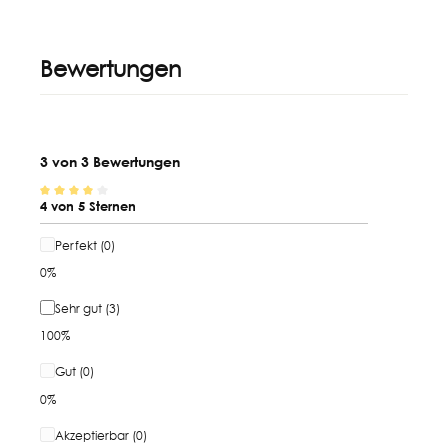
Bewertungen
3 von 3 Bewertungen
4 von 5 Sternen
Durchschnittliche Bewertung von 4 von 5 Sternen
Perfekt (0)
0%
Sehr gut (3)
100%
Gut (0)
0%
Akzeptierbar (0)