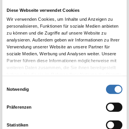
Die meisten Münzen weisen an der Kante
Diese Webseite verwendet Cookies
eine Stelle auf, an der eine störende,
Wir verwenden Cookies, um Inhalte und Anzeigen zu
beim Drüberreiben kratzende Nase (dem
personalisieren, Funktionen für soziale Medien anbieten
Anschein nach vom Abreißen)
zu können und die Zugriffe auf unsere Website zu
hervorsteht. Zum beabsichtigten Zweck
analysieren. Außerdem geben wir Informationen zu Ihrer
Verwendung unserer Website an unsere Partner für
("Bezahlen" beim gemeinsamen
soziale Medien, Werbung und Analysen weiter. Unsere
Schafkopfspiel) eignen sich die Münzen
Partner führen diese Informationen möglicherweise mit
dennoch sehr gut.
weiteren Daten zusammen, die Sie ihnen bereitgestellt
haben oder die sie im Rahmen Ihrer Nutzung der Dienste
Von: Sonja K. | 30. Juni 2026 08:13
gesammelt haben.
Einwilligungsauswahl
Notwendig
Durchschnittliche Bewertung von 4 von 5 Sternen
Die meisten Münzen weisen an der Kante
Die meisten Münzen weisen an der Kante
Präferenzen
eine Stelle auf, an der eine störende,
beim Drüberreiben kratzende Nase (dem
Statistiken