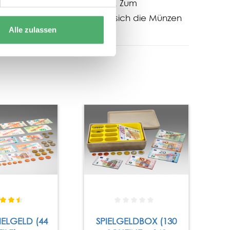
vom Abreißen) hervorsteht. Zum
en Schafkopfspiel) eignen sich die Münzen
Alle zulassen
IELGELD (44
SPIELGELDBOX (130