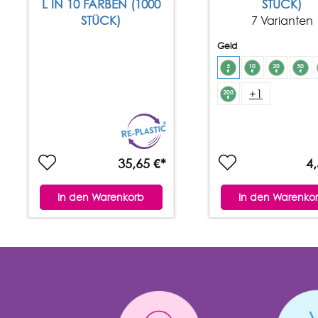
L IN 10 FARBEN (1000
STÜCK)
STÜCK)
7 Varianten
Geld
+
1
35,65 €*
4,
In den Warenkorb
In den Warenko