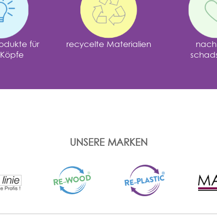
odukte für
recycelte Materialien
nachh
 Köpfe
schadst
UNSERE MARKEN