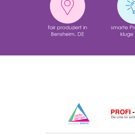
fair produziert in
smarte Pr
Bensheim, DE
kluge