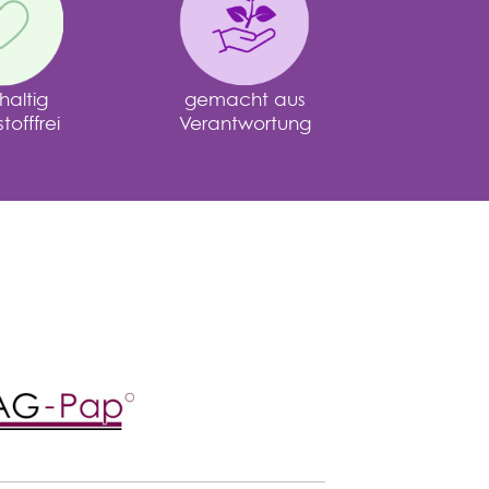
altig
gemacht aus
offfrei
Verantwortung