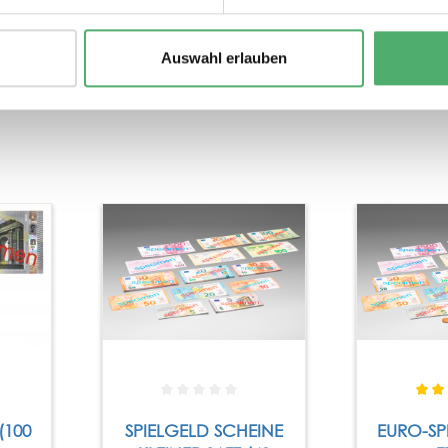
Drüberreiben kratzende Nase (dem Anschein nach 
beabsichtigten Zweck ("Bezahlen" beim gemeinsam
Auswahl erlauben
dennoch sehr gut.
(100
SPIELGELD SCHEINE
EURO-SP