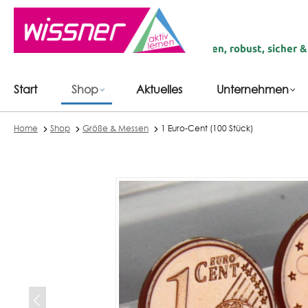
inhalt springen
n Deutschland | recycelte Materialien, robust, sicher & langlebi
Start
Shop
Aktuelles
Unternehmen
Home
Shop
Größe & Messen
1 Euro-Cent (100 Stück)