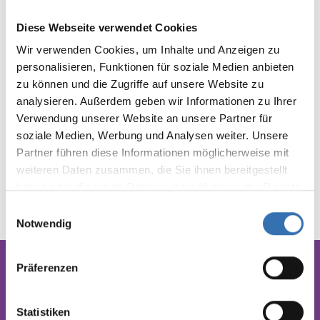
for more efficient repeat orders
Dropshipping directly to your
Diese Webseite verwendet Cookies
customers possible
Wir verwenden Cookies, um Inhalte und Anzeigen zu
personalisieren, Funktionen für soziale Medien anbieten
Request access now:
sales@wissner-
zu können und die Zugriffe auf unsere Website zu
germany.com
analysieren. Außerdem geben wir Informationen zu Ihrer
Verwendung unserer Website an unsere Partner für
Or call us directly: +49 (0) 6251 /
soziale Medien, Werbung und Analysen weiter. Unsere
Partner führen diese Informationen möglicherweise mit
68597
weiteren Daten zusammen, die Sie ihnen bereitgestellt
haben oder die sie im Rahmen Ihrer Nutzung der Dienste
gesammelt haben.
Einwilligungsauswahl
Notwendig
Präferenzen
Produced fairly in
Statistiken
Germany