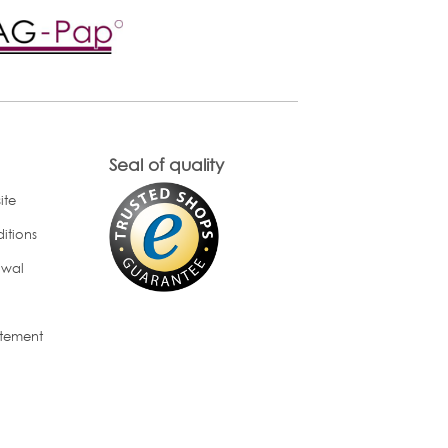
Seal of quality
ite
itions
awal
atement