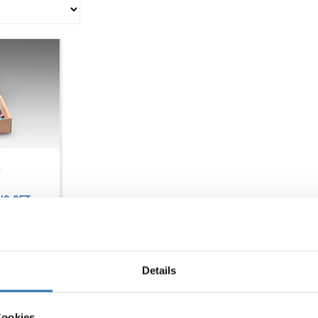
S SET
4 PCS)
ns
Details
Cookies