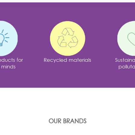
ducts for
Recycled materials
Sustain
 minds
polluta
OUR BRANDS