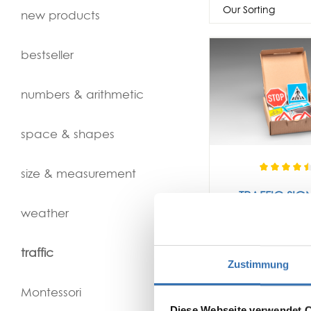
new products
bestseller
numbers & arithmetic
space & shapes
size & measurement
TRAFFIC SIGN
MAGNETIC (6
weather
2 Variatio
traffic
Number of Parts
Zustimmung
Montessori
Diese Webseite verwendet 