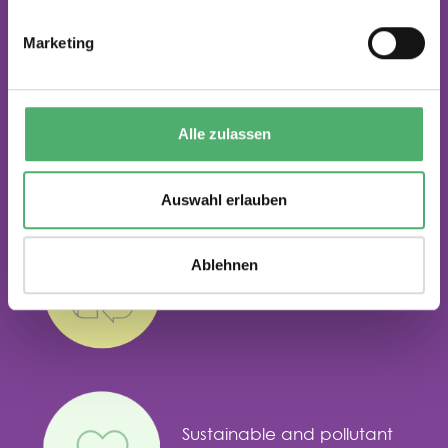
Marketing
Smart products for clever
Alle zulassen
minds
Auswahl erlauben
Ablehnen
Recycled materials
Sustainable and pollutant