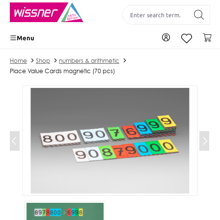
 main content
To your account
Yo
Menu
Home
Shop
numbers & arithmetic
Place Value Cards magnetic (70 pcs)