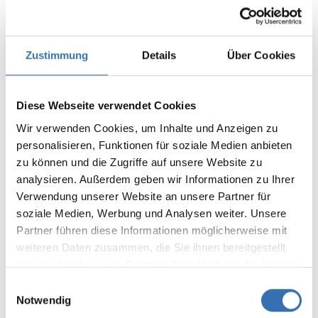
Leave a review!
Average rating of 0 out of 5 stars
Share your experiences with other
Zustimmung
Details
Über Cookies
customers.
Write review
Diese Webseite verwendet Cookies
Display reviews in current language only.
Wir verwenden Cookies, um Inhalte und Anzeigen zu
personalisieren, Funktionen für soziale Medien anbieten
zu können und die Zugriffe auf unsere Website zu
No reviews found. Share your insights with
analysieren. Außerdem geben wir Informationen zu Ihrer
others.
Verwendung unserer Website an unsere Partner für
soziale Medien, Werbung und Analysen weiter. Unsere
Partner führen diese Informationen möglicherweise mit
weiteren Daten zusammen, die Sie ihnen bereitgestellt
haben oder die sie im Rahmen Ihrer Nutzung der Dienste
DAS KÖNNTE IHNEN AUCH
gesammelt haben.
Einwilligungsauswahl
GEFALLEN
Notwendig