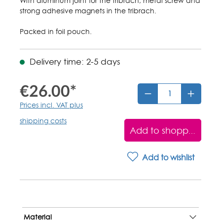
With aluminum joint for the tribrach, metal screw and
strong adhesive magnets in the tribrach.
Packed in foil pouch.
Delivery time: 2-5 days
€26.00*
Prices incl. VAT plus
shipping costs
Add to shopping car
Add to wishlist
Material