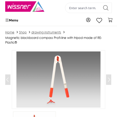
 main content
To your account
Yo
Menu
Home
Shop
drawing instruments
Magnetic blackboard compass Profi-line with tripod made of RE-
Plastic®