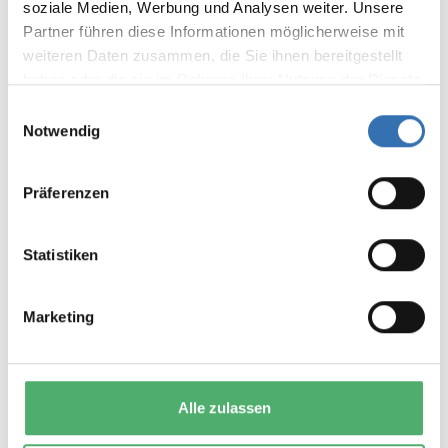
soziale Medien, Werbung und Analysen weiter. Unsere
Partner führen diese Informationen möglicherweise mit
Display reviews in current language only.
weiteren Daten zusammen, die Sie ihnen bereitgestellt
haben oder die sie im Rahmen Ihrer Nutzung der Dienste
No reviews found. Share your insights with
gesammelt haben.
Einwilligungsauswahl
others.
Notwendig
Präferenzen
DAS KÖNNTE IHNEN AUCH
Statistiken
GEFALLEN
Marketing
Alle zulassen