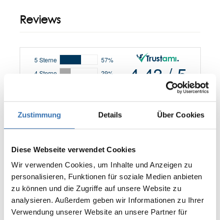
Reviews
Zustimmung
Details
Über Cookies
0 of 0 reviews
Diese Webseite verwendet Cookies
Wir verwenden Cookies, um Inhalte und Anzeigen zu
Leave a review!
Average rating of 0 out of 5 stars
personalisieren, Funktionen für soziale Medien anbieten
Share your experiences with other
zu können und die Zugriffe auf unsere Website zu
customers.
analysieren. Außerdem geben wir Informationen zu Ihrer
Verwendung unserer Website an unsere Partner für
Write review