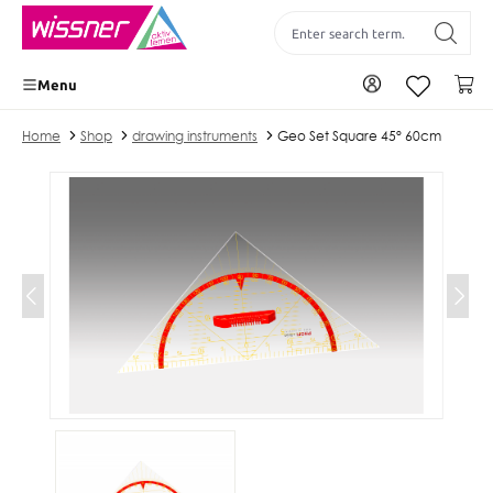
 main content
To your account
Yo
Menu
Home
Shop
drawing instruments
Geo Set Square 45° 60cm