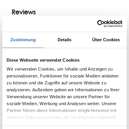
Reviews
0 of 0 reviews
Zustimmung
Details
Über Cookies
Leave a review!
Average rating of 0 out of 5 stars
Diese Webseite verwendet Cookies
Share your experiences with other
Wir verwenden Cookies, um Inhalte und Anzeigen zu
customers.
personalisieren, Funktionen für soziale Medien anbieten
Write review
zu können und die Zugriffe auf unsere Website zu
analysieren. Außerdem geben wir Informationen zu Ihrer
Display reviews in current language only.
Verwendung unserer Website an unsere Partner für
soziale Medien, Werbung und Analysen weiter. Unsere
No reviews found. Share your insights with
Partner führen diese Informationen möglicherweise mit
others.
weiteren Daten zusammen, die Sie ihnen bereitgestellt
haben oder die sie im Rahmen Ihrer Nutzung der Dienste