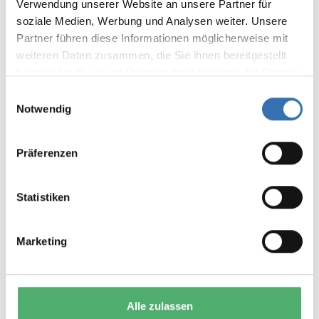
Kunden.
Verwendung unserer Website an unsere Partner für
soziale Medien, Werbung und Analysen weiter. Unsere
Bewertung schreiben
Partner führen diese Informationen möglicherweise mit
weiteren Daten zusammen, die Sie ihnen bereitgestellt
Bewertungen nur in der aktuellen Sprache anzeigen.
haben oder die sie im Rahmen Ihrer Nutzung der Dienste
gesammelt haben.
Einwilligungsauswahl
Keine Bewertungen gefunden. Teilen Sie Ihre
Notwendig
Erfahrungen mit anderen.
Präferenzen
Statistiken
DAS KÖNNTE IHNEN AUCH
GEFALLEN
Marketing
Alle zulassen