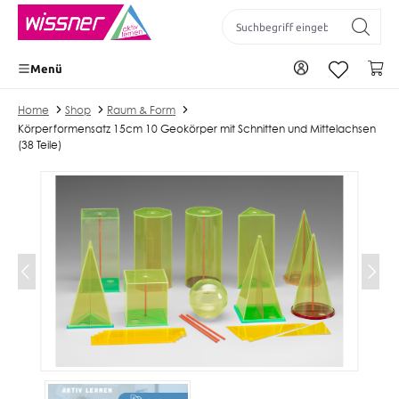
inhalt springen
Zu Ihrem Konto
Wa
Menü
Home
Shop
Raum & Form
Körperformensatz 15cm 10 Geokörper mit Schnitten und Mittelachsen
(38 Teile)