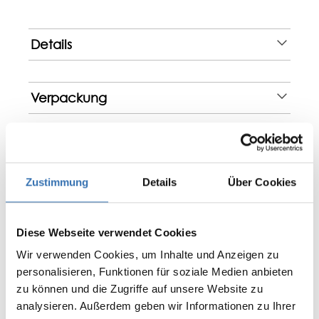
Details
Verpackung
Bewertungen
Zustimmung
Details
Über Cookies
Diese Webseite verwendet Cookies
0 von 0 Bewertungen
Wir verwenden Cookies, um Inhalte und Anzeigen zu
personalisieren, Funktionen für soziale Medien anbieten
Bewerten Sie dieses Produkt!
Durchschnittliche Bewertung von 0 von 5 Sternen
zu können und die Zugriffe auf unsere Website zu
Teilen Sie Ihre Erfahrungen mit anderen
analysieren. Außerdem geben wir Informationen zu Ihrer