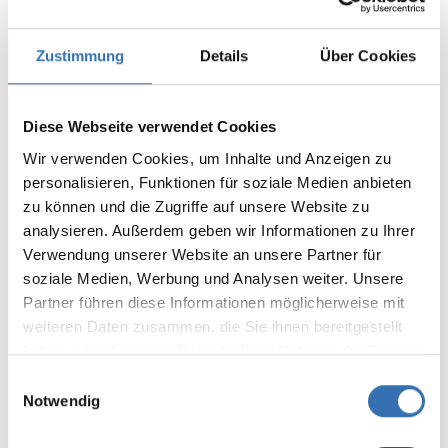
Leave a review!
Average rating of 0 out of 5 stars
Share your experiences with other
Zustimmung
Details
Über Cookies
customers.
Write review
Diese Webseite verwendet Cookies
Display reviews in current language only.
Wir verwenden Cookies, um Inhalte und Anzeigen zu
personalisieren, Funktionen für soziale Medien anbieten
zu können und die Zugriffe auf unsere Website zu
No reviews found. Share your insights with
analysieren. Außerdem geben wir Informationen zu Ihrer
others.
Verwendung unserer Website an unsere Partner für
soziale Medien, Werbung und Analysen weiter. Unsere
Partner führen diese Informationen möglicherweise mit
weiteren Daten zusammen, die Sie ihnen bereitgestellt
haben oder die sie im Rahmen Ihrer Nutzung der Dienste
YOU MIGHT ALSO LIKE THIS
gesammelt haben.
Einwilligungsauswahl
Notwendig