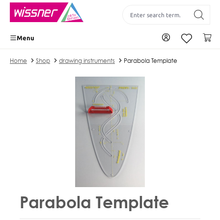
 main content
To your account
Yo
Menu
Home
Shop
drawing instruments
Parabola Template
Parabola Template