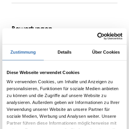
Bewertungen
Zustimmung
Details
Über Cookies
0 von 0 Bewertungen
Bewerten Sie dieses Produkt!
Durchschnittliche Bewertung von 0 von 5 Sternen
Diese Webseite verwendet Cookies
Teilen Sie Ihre Erfahrungen mit anderen
Wir verwenden Cookies, um Inhalte und Anzeigen zu
Kunden.
personalisieren, Funktionen für soziale Medien anbieten
zu können und die Zugriffe auf unsere Website zu
Bewertung schreiben
analysieren. Außerdem geben wir Informationen zu Ihrer
Bewertungen nur in der aktuellen Sprache anzeigen.
Verwendung unserer Website an unsere Partner für
soziale Medien, Werbung und Analysen weiter. Unsere
Partner führen diese Informationen möglicherweise mit
Keine Bewertungen gefunden. Teilen Sie Ihre