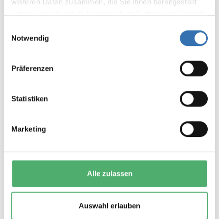
weiteren Daten zusammen, die Sie ihnen bereitgestellt
Erfahrungen mit anderen.
haben oder die sie im Rahmen Ihrer Nutzung der Dienste
gesammelt haben.
Einwilligungsauswahl
Notwendig
Präferenzen
DAS KÖNNTE IHNEN AUCH
GEFALLEN
Statistiken
Marketing
Alle zulassen
BRITISCHE PFUND BANKNOTEN
Auswahl erlauben
GEMISCHTER SATZ (80 STÜCK)